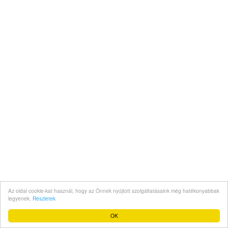
Az oldal cookie-kat használ, hogy az Önnek nyújtott szolgáltatásaink még hatékonyabbak
legyenek.
Részletek
OK