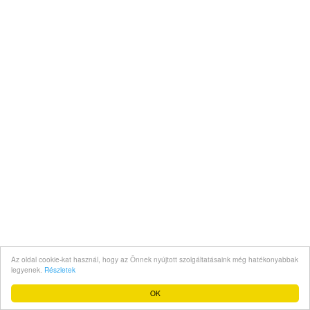
Az oldal cookie-kat használ, hogy az Önnek nyújtott szolgáltatásaink még hatékonyabbak
legyenek.
Részletek
OK