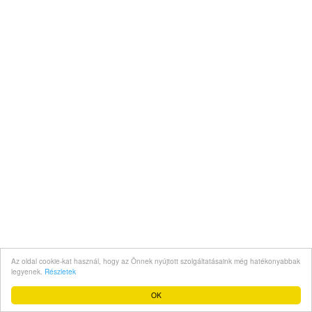
Az oldal cookie-kat használ, hogy az Önnek nyújtott szolgáltatásaink még hatékonyabbak
legyenek.
Részletek
OK