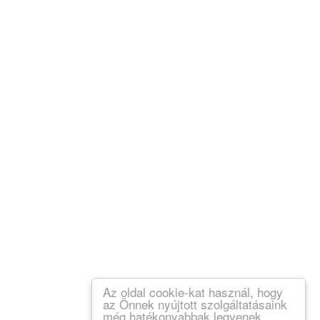
Az oldal cookie-kat használ, hogy
az Önnek nyújtott szolgáltatásaink
még hatékonyabbak legyenek.