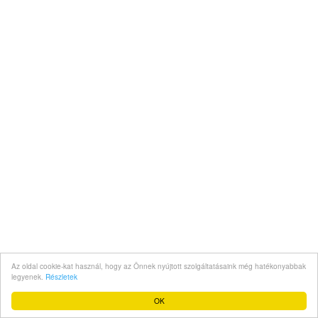
Az oldal cookie-kat használ, hogy az Önnek nyújtott szolgáltatásaink még hatékonyabbak
legyenek.
Részletek
OK