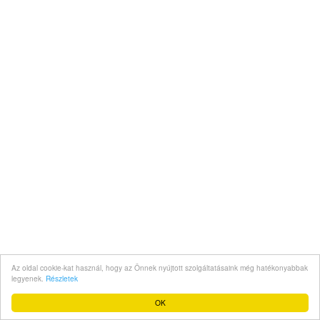
Az oldal cookie-kat használ, hogy az Önnek nyújtott szolgáltatásaink még hatékonyabbak
legyenek.
Részletek
OK