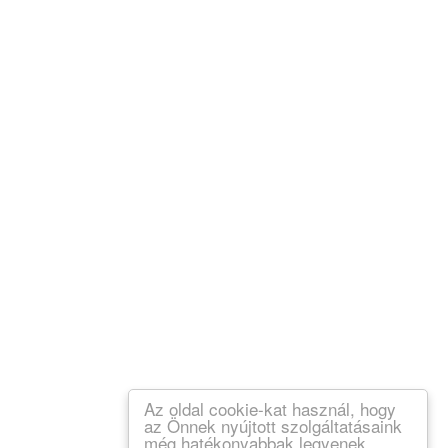
Az oldal cookie-kat használ, hogy
az Önnek nyújtott szolgáltatásaink
még hatékonyabbak legyenek.