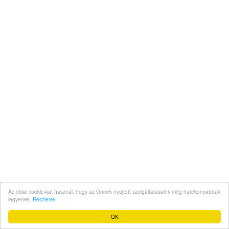
Az oldal cookie-kat használ, hogy az Önnek nyújtott szolgáltatásaink még hatékonyabbak
legyenek.
Részletek
OK