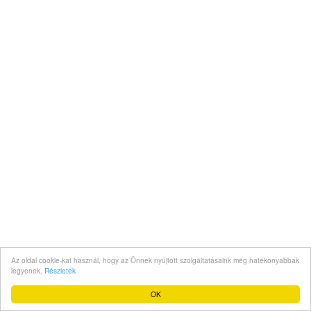
Az oldal cookie-kat használ, hogy az Önnek nyújtott szolgáltatásaink még hatékonyabbak
legyenek.
Részletek
OK