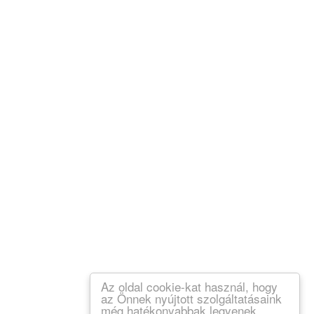
Az oldal cookie-kat használ, hogy
az Önnek nyújtott szolgáltatásaink
még hatékonyabbak legyenek.