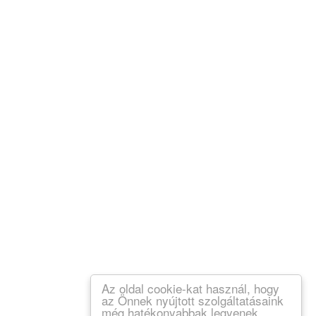
Az oldal cookie-kat használ, hogy
az Önnek nyújtott szolgáltatásaink
még hatékonyabbak legyenek.