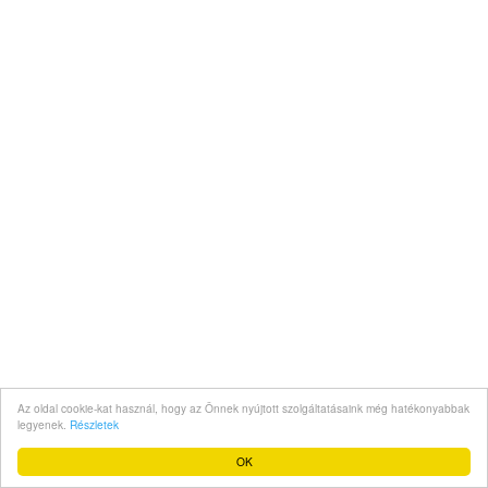
Az oldal cookie-kat használ, hogy az Önnek nyújtott szolgáltatásaink még hatékonyabbak
legyenek.
Részletek
OK