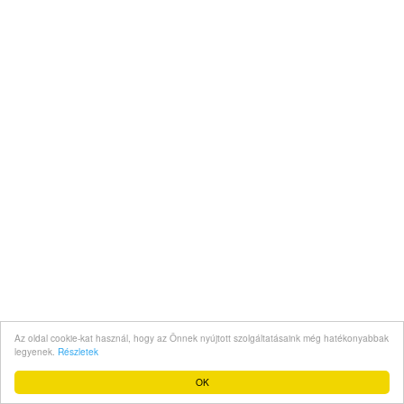
Az oldal cookie-kat használ, hogy az Önnek nyújtott szolgáltatásaink még hatékonyabbak
legyenek.
Részletek
OK