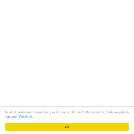
Az oldal cookie-kat használ, hogy az Önnek nyújtott szolgáltatásaink még hatékonyabbak
legyenek.
Részletek
OK