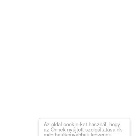
Az oldal cookie-kat használ, hogy
az Önnek nyújtott szolgáltatásaink
még hatékonyabbak legyenek.