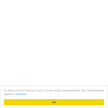
Az oldal cookie-kat használ, hogy az Önnek nyújtott szolgáltatásaink még hatékonyabbak
legyenek.
Részletek
OK