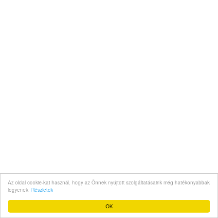
Az oldal cookie-kat használ, hogy az Önnek nyújtott szolgáltatásaink még hatékonyabbak
legyenek.
Részletek
OK