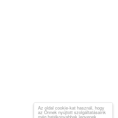
Az oldal cookie-kat használ, hogy
az Önnek nyújtott szolgáltatásaink
még hatékonyabbak legyenek.