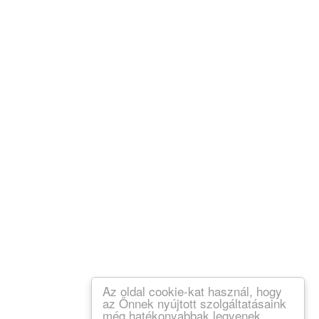
Az oldal cookie-kat használ, hogy
az Önnek nyújtott szolgáltatásaink
még hatékonyabbak legyenek.