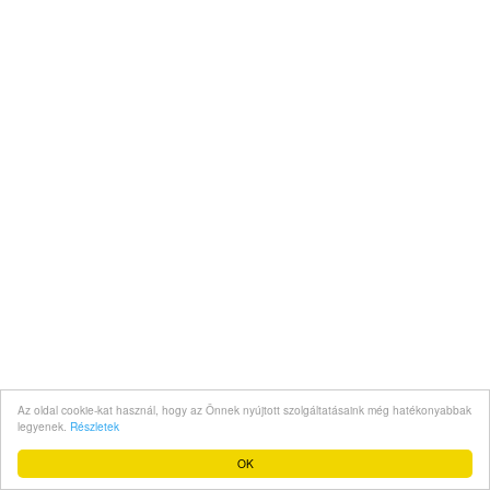
Az oldal cookie-kat használ, hogy az Önnek nyújtott szolgáltatásaink még hatékonyabbak
legyenek.
Részletek
OK