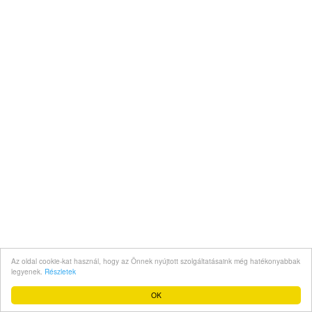
Az oldal cookie-kat használ, hogy az Önnek nyújtott szolgáltatásaink még hatékonyabbak
legyenek.
Részletek
OK