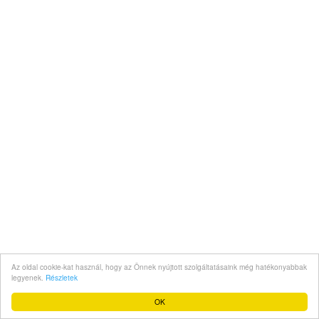
Az oldal cookie-kat használ, hogy az Önnek nyújtott szolgáltatásaink még hatékonyabbak
legyenek.
Részletek
OK