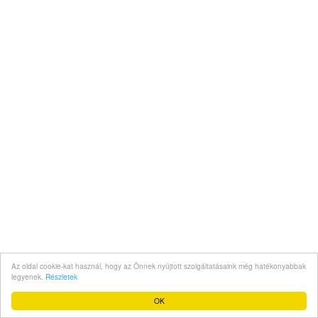
Az oldal cookie-kat használ, hogy az Önnek nyújtott szolgáltatásaink még hatékonyabbak
legyenek.
Részletek
OK