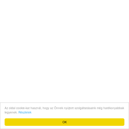
Az oldal cookie-kat használ, hogy az Önnek nyújtott szolgáltatásaink még hatékonyabbak
legyenek.
Részletek
OK