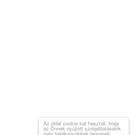
Az oldal cookie-kat használ, hogy
az Önnek nyújtott szolgáltatásaink
még hatékonyabbak legyenek.