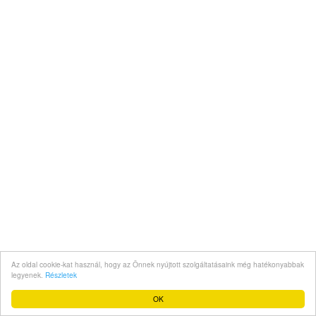
Az oldal cookie-kat használ, hogy az Önnek nyújtott szolgáltatásaink még hatékonyabbak
legyenek.
Részletek
OK