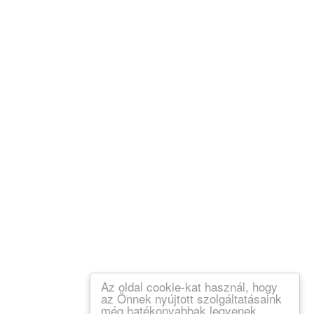
Az oldal cookie-kat használ, hogy
az Önnek nyújtott szolgáltatásaink
még hatékonyabbak legyenek.