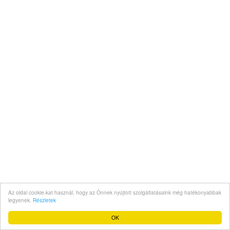
Az oldal cookie-kat használ, hogy az Önnek nyújtott szolgáltatásaink még hatékonyabbak
legyenek.
Részletek
OK