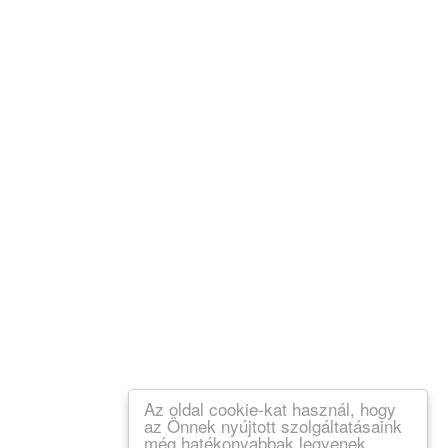
Az oldal cookie-kat használ, hogy
az Önnek nyújtott szolgáltatásaink
még hatékonyabbak legyenek.