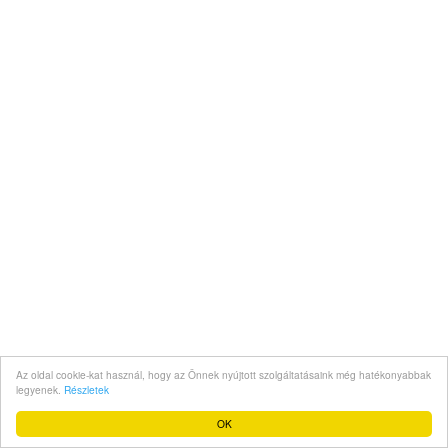
Az oldal cookie-kat használ, hogy az Önnek nyújtott szolgáltatásaink még hatékonyabbak
legyenek.
Részletek
OK