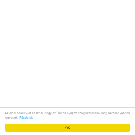
Az oldal cookie-kat használ, hogy az Önnek nyújtott szolgáltatásaink még hatékonyabbak
legyenek.
Részletek
OK