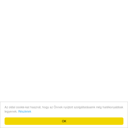
Az oldal cookie-kat használ, hogy az Önnek nyújtott szolgáltatásaink még hatékonyabbak
legyenek.
Részletek
OK