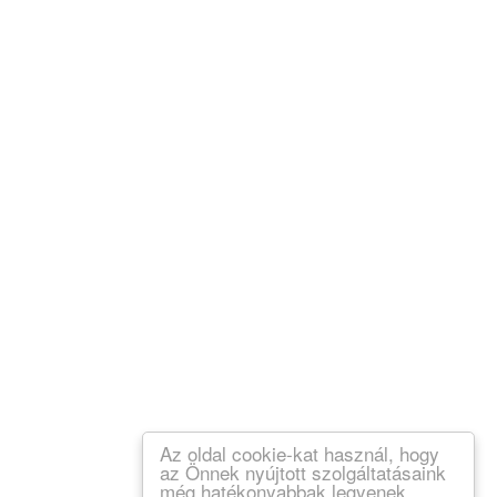
Az oldal cookie-kat használ, hogy
az Önnek nyújtott szolgáltatásaink
még hatékonyabbak legyenek.