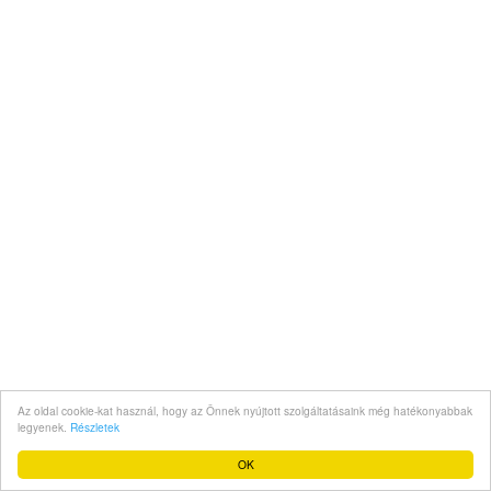
Az oldal cookie-kat használ, hogy az Önnek nyújtott szolgáltatásaink még hatékonyabbak
legyenek.
Részletek
OK