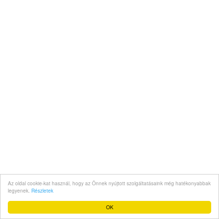
Az oldal cookie-kat használ, hogy az Önnek nyújtott szolgáltatásaink még hatékonyabbak
legyenek.
Részletek
OK