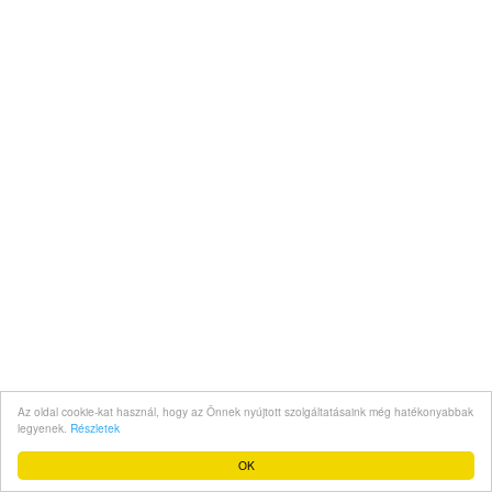
Az oldal cookie-kat használ, hogy az Önnek nyújtott szolgáltatásaink még hatékonyabbak
legyenek.
Részletek
OK