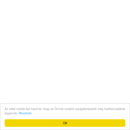
Az oldal cookie-kat használ, hogy az Önnek nyújtott szolgáltatásaink még hatékonyabbak
legyenek.
Részletek
OK