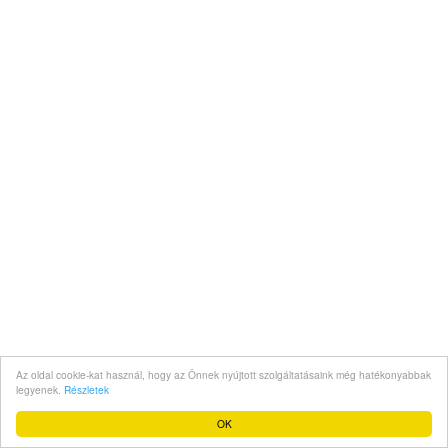
Az oldal cookie-kat használ, hogy az Önnek nyújtott szolgáltatásaink még hatékonyabbak
legyenek.
Részletek
OK