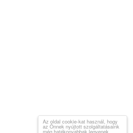
Az oldal cookie-kat használ, hogy
az Önnek nyújtott szolgáltatásaink
még hatékonyabbak legyenek.