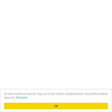
Az oldal cookie-kat használ, hogy az Önnek nyújtott szolgáltatásaink még hatékonyabbak
legyenek.
Részletek
OK