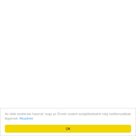
Az oldal cookie-kat használ, hogy az Önnek nyújtott szolgáltatásaink még hatékonyabbak
legyenek.
Részletek
OK