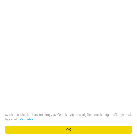
Az oldal cookie-kat használ, hogy az Önnek nyújtott szolgáltatásaink még hatékonyabbak
legyenek.
Részletek
OK