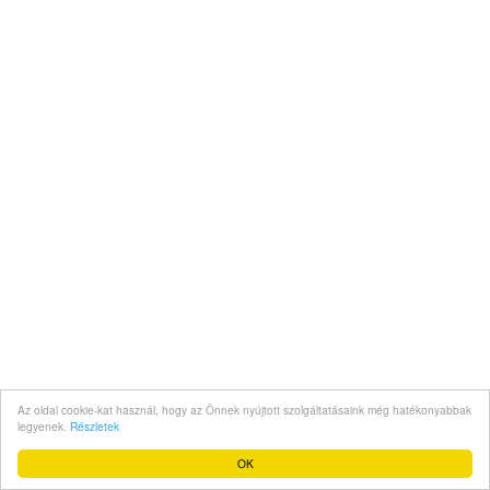
Az oldal cookie-kat használ, hogy az Önnek nyújtott szolgáltatásaink még hatékonyabbak
legyenek.
Részletek
OK