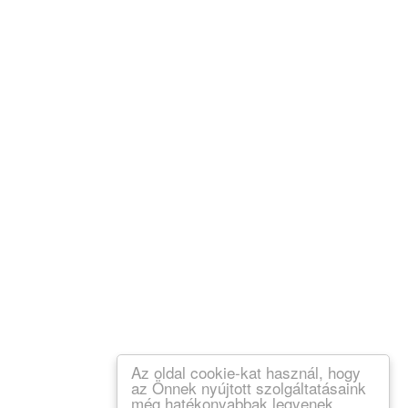
Az oldal cookie-kat használ, hogy
az Önnek nyújtott szolgáltatásaink
még hatékonyabbak legyenek.