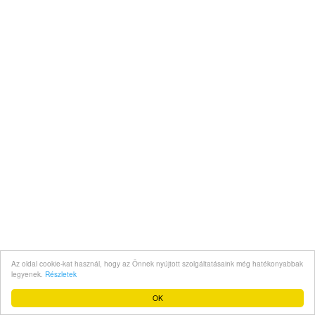
Az oldal cookie-kat használ, hogy az Önnek nyújtott szolgáltatásaink még hatékonyabbak
legyenek.
Részletek
OK