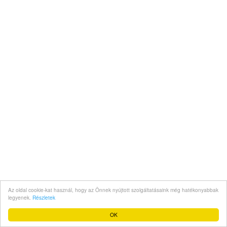
Az oldal cookie-kat használ, hogy az Önnek nyújtott szolgáltatásaink még hatékonyabbak
legyenek.
Részletek
OK