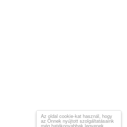
Az oldal cookie-kat használ, hogy
az Önnek nyújtott szolgáltatásaink
még hatékonyabbak legyenek.