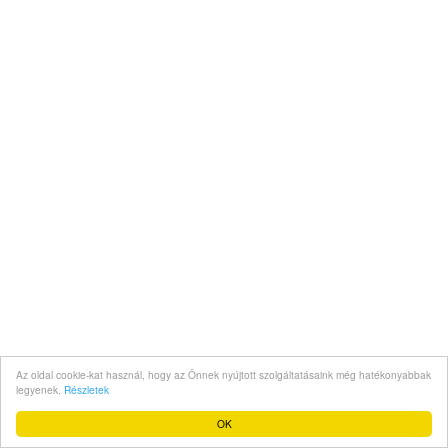
Az oldal cookie-kat használ, hogy az Önnek nyújtott szolgáltatásaink még hatékonyabbak
legyenek.
Részletek
OK