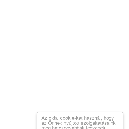
Az oldal cookie-kat használ, hogy
az Önnek nyújtott szolgáltatásaink
még hatékonyabbak legyenek.