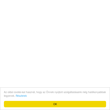
Az oldal cookie-kat használ, hogy az Önnek nyújtott szolgáltatásaink még hatékonyabbak
legyenek.
Részletek
OK